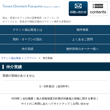
福山・尾道のオフィス向け貸事務所（オフィス）や
オフィスビル、飲食店や物販店舗向けテナント物件を多数紹介
テナント福山尾道とは
物件検索
契約・オープンの流れ
よくあるご質問
仲介実績
物件所有のオーナー様へ
テナント福山尾道 トップページ
> 仲介実績
仲介実績
実績の登録がありません
1～0件表示（全0件中）
｜
｜
｜
HOME
会社概要
個人情報保護方針
開示対象個人情報に関する事項
｜
サイトのご利用にあたって
サイトマップ
お問い合わせ